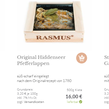
Original Hiddenseer
S
Pfefferlappen
G
süß-scharf eingelegt
süß
nach dem Originalrezept von 1780
mi
Grundpreis:
Gru
500g Kiste
3,20 € je 100g
3,2
16,00 €
inkl. 7% MwSt.
ink
zzgl. Versandkosten
lieferbar
zzg