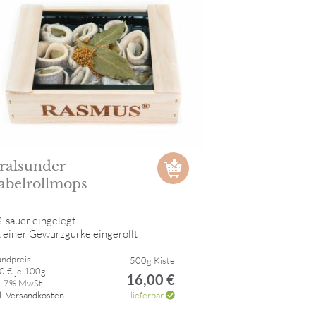
tralsunder
abelrollmops
-sauer eingelegt
t einer Gewürzgurke eingerollt
ndpreis:
500g Kiste
0 € je 100g
16,00 €
l. 7% MwSt.
l. Versandkosten
lieferbar