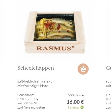
Scheelehappen
C
süß-lieblich eingelegt
süß
mit fruchtiger Note
mi
Grundpreis:
Gru
500g Kiste
3,20 € je 100g
3,2
16,00 €
inkl. 7% MwSt.
ink
zzgl. Versandkosten
lieferbar
zzg