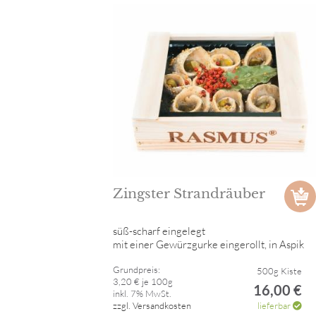
Zingster Strandräuber
süß-scharf eingelegt
mit einer Gewürzgurke eingerollt, in Aspik
Grundpreis:
500g Kiste
3,20 € je 100g
16,00 €
inkl. 7% MwSt.
zzgl. Versandkosten
lieferbar