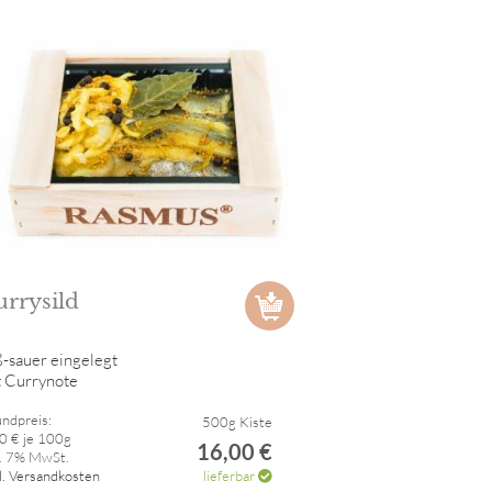
urrysild
-sauer eingelegt
t Currynote
ndpreis:
500g Kiste
0 € je 100g
16,00 €
l. 7% MwSt.
l. Versandkosten
lieferbar