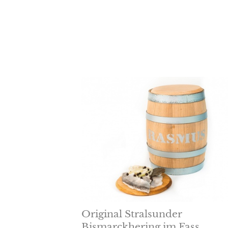
Original Stralsunder
Bismarckhering im Fass