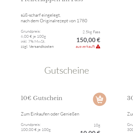
süß-scharf eingelegt,
nach dem Originalrezept von 1780
Grundpreis:
2.5kg Fass
6,00 € je 100g
150,00 €
inkl. 7% MwSt.
zzgl. Versandkosten
ausverkauft
Gutscheine
10€ Gutschein
3
Zum Einkaufen oder Genießen
Zu
Grundpreis:
Gru
10g
100,00 € je 100g
300
10,00 €