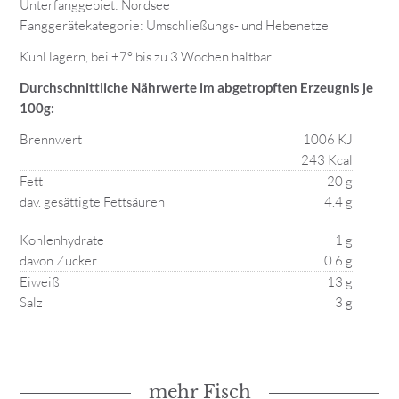
Unterfanggebiet: Nordsee
Fanggerätekategorie: Umschließungs- und Hebenetze
Kühl lagern, bei +7° bis zu 3 Wochen haltbar.
Durchschnittliche Nährwerte im abgetropften Erzeugnis je
100g:
Brennwert
1006 KJ
243 Kcal
Fett
20 g
dav. gesättigte Fettsäuren
4.4 g
Kohlenhydrate
1 g
davon Zucker
0.6 g
Eiweiß
13 g
Salz
3 g
mehr Fisch