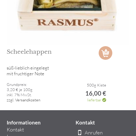
Scheelehappen
süß-lieblich eingelegt
mit fruchtiger Note
Grundpreis:
500g Kiste
3,20 € je 100g
16,00 €
inkl. 7% MwSt.
zzgl. Versandkosten
lieferbar
Informationen
Kontakt
Kontakt
Anrufen