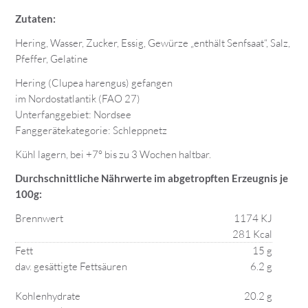
Zutaten:
Hering, Wasser, Zucker, Essig, Gewürze „enthält Senfsaat“, Salz,
Pfeffer, Gelatine
Hering (Clupea harengus) gefangen
im Nordostatlantik (FAO 27)
Unterfanggebiet: Nordsee
Fanggerätekategorie: Schleppnetz
Kühl lagern, bei +7° bis zu 3 Wochen haltbar.
Durchschnittliche Nährwerte im abgetropften Erzeugnis je
100g:
Brennwert
1174 KJ
281 Kcal
Fett
15 g
dav. gesättigte Fettsäuren
6.2 g
Kohlenhydrate
20.2 g