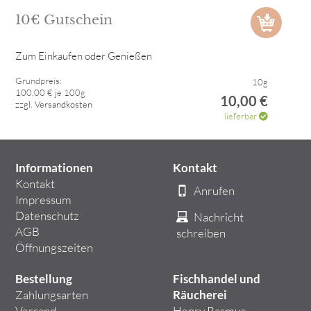
10€ Gutschein
Zum Einkaufen oder Genießen
Grundpreis:
10g
100,00 € je 100g
10,00 €
zzgl. Versandkosten
lieferbar
Informationen
Kontakt
Kontakt
Anrufen
Impressum
Datenschutz
Nachricht
AGB
schreiben
Öffnungszeiten
Bestellung
Fischhandel und
Zahlungsarten
Räucherei
Versand
Henry Rasmus