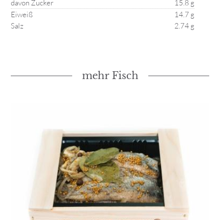
davon Zucker
15.8 g
Eiweiß
14.7 g
Salz
2.74 g
mehr Fisch