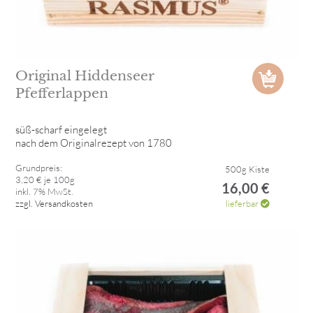
Original Hiddenseer
Pfefferlappen
süß-scharf eingelegt
nach dem Originalrezept von 1780
Grundpreis:
500g Kiste
3,20 € je 100g
16,00 €
inkl. 7% MwSt.
zzgl. Versandkosten
lieferbar