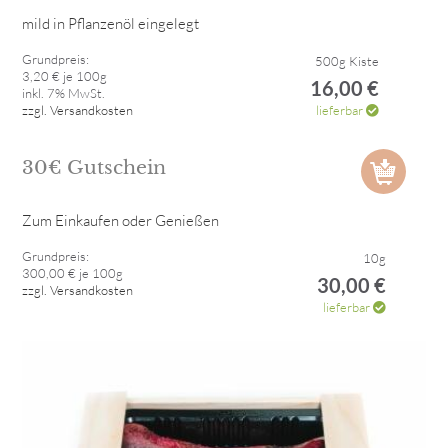
mild in Pflanzenöl eingelegt
Grundpreis:
500g Kiste
3,20 € je 100g
16,00 €
inkl. 7% MwSt.
zzgl. Versandkosten
lieferbar
30€ Gutschein
Zum Einkaufen oder Genießen
Grundpreis:
10g
300,00 € je 100g
30,00 €
zzgl. Versandkosten
lieferbar