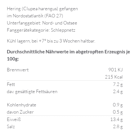
Hering (Clupea harengus) gefangen
im Nordostatlantik (FAO 27)
Unterfanggebiet: Nord- und Ostsee
Fanggerätekategorie: Schleppnetz
Kühl lagern, bei +7° bis zu 3 Wochen haltbar.
Durchschnittliche Nährwerte im abgetropften Erzeugnis je
100g:
Brennwert
901 KJ
215 Kcal
Fett
7.2 g
dav. gesättigte Fettsäuren
2.4 g
Kohlenhydrate
0.9 g
davon Zucker
0.5 g
Eiweiß
13.4 g
Salz
2.8 g