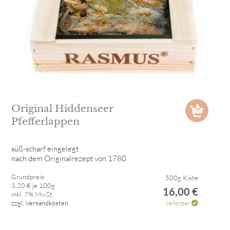
Original Hiddenseer
Pfefferlappen
süß-scharf eingelegt
nach dem Originalrezept von 1780
Grundpreis:
500g Kiste
3,20 € je 100g
16,00 €
inkl. 7% MwSt.
zzgl. Versandkosten
lieferbar